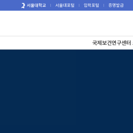
바
서울대학교
서울대포털
입학포털
증명발급
로
가
기
메
뉴
국제보건연구센터 