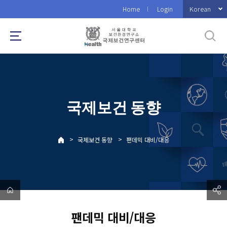
바
Korean
Home
Login
로
가
기
메
뉴
국제보건 동향
>
>
국제보건 동향
팬데믹 대비/대응
팬데믹 대비/대응