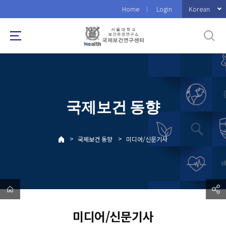
바
Korean
Home
Login
로
가
기
메
뉴
국제보건 동향
>
>
국제보건 동향
미디어/신문기사
미디어/신문기사