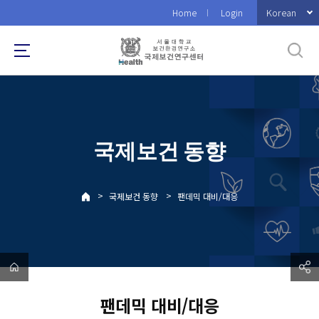
바
Korean
Home
Login
로
가
기
메
뉴
국제보건 동향
>
>
국제보건 동향
팬데믹 대비/대응
팬데믹 대비/대응