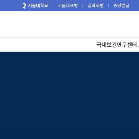
바
서울대학교
서울대포털
입학포털
증명발급
로
가
기
메
뉴
국제보건연구센터 