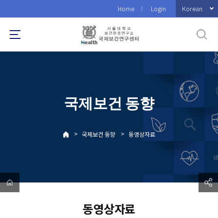
바
Korean
Home
Login
로
가
기
메
뉴
국제보건 동향
>
>
국제보건 동향
동영상자료
동영상자료