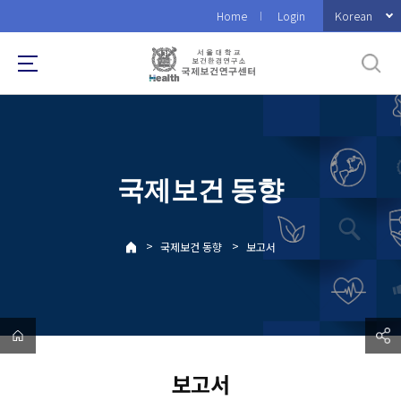
바
Korean
Home
Login
로
가
기
메
뉴
국제보건 동향
>
>
국제보건 동향
보고서
보고서