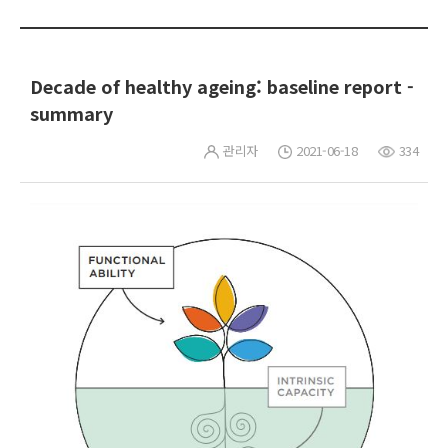
Decade of healthy ageing: baseline report -
summary
관리자
2021-06-18
334