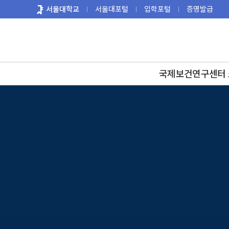
바
서울대학교
서울대포털
입학포털
증명발급
로
가
기
메
뉴
국제보건연구센터 