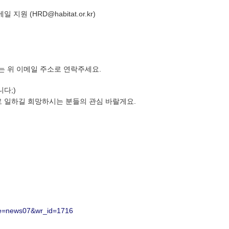
메일 지원
(
HRD@habitat.or.kr
)
또는 위 이메일 주소로 연락주세요.
다;)
로 일하길 희망하시는 분들의 관심 바랄게요.
ble=news07&wr_id=1716