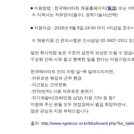
■ 지원방법 : 한국해비타트 채용홈페이지(
링크
)
또는 이
※ 이력서는 자유양식(필수), 경력기술서(선택)
■ 지원마감 : 2018년 8월 8일 24:00 까지 <마감일 준수>
※ 채용지원 간 문의사항은 인사담당 02-3407-1911 
일반 회사처럼 높은 수준의 금전적 보상은 드릴 수 없습니
구성원 간에 서로 돕고 행복한 일을 한다는 마음가짐으
한국해비타트 만의 자랑 살~짝 알려드리자면,
-자유로운 복장과 근무 환경
-야근없는 근무문화
-연차(반차) 사용 자유로운 분위기
-자기계발비(연40만원 상당) 지원 기타 등 등!!
지원해 주신 분들 모두 면접장에서 뵙길 희망하면서,
많은 관심과 지원 부탁드립니다.
출처:
http://www.ngokcoc.or.kr/bbs/board.php?bo_ta