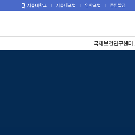
바
서울대학교
서울대포털
입학포털
증명발급
로
가
기
메
뉴
국제보건연구센터 