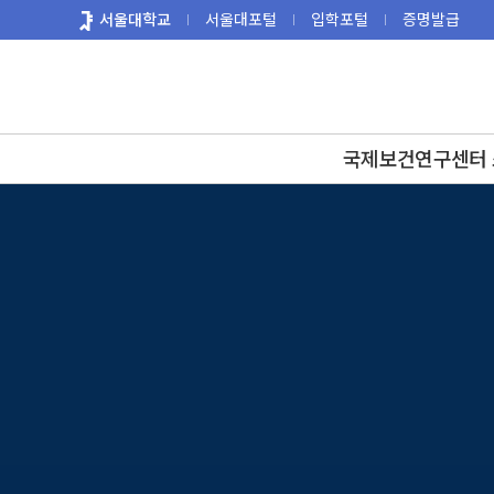
바
서울대학교
서울대포털
입학포털
증명발급
로
가
기
메
뉴
국제보건연구센터 