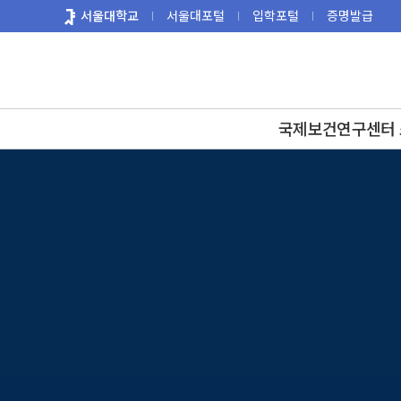
바
서울대학교
서울대포털
입학포털
증명발급
로
가
기
메
뉴
국제보건연구센터 