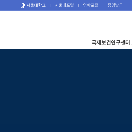
바
서울대학교
서울대포털
입학포털
증명발급
로
가
기
메
뉴
국제보건연구센터 