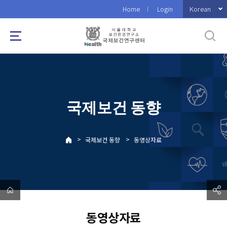
바
Korean
Home
Login
로
가
기
메
뉴
국제보건 동향
>
>
국제보건 동향
동영상자료
동영상자료