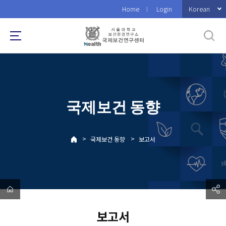
바
Korean
Home
Login
로
가
기
메
뉴
국제보건 동향
>
>
국제보건 동향
보고서
보고서