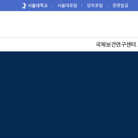
바
서울대학교
서울대포털
입학포털
증명발급
로
가
기
메
뉴
국제보건연구센터 