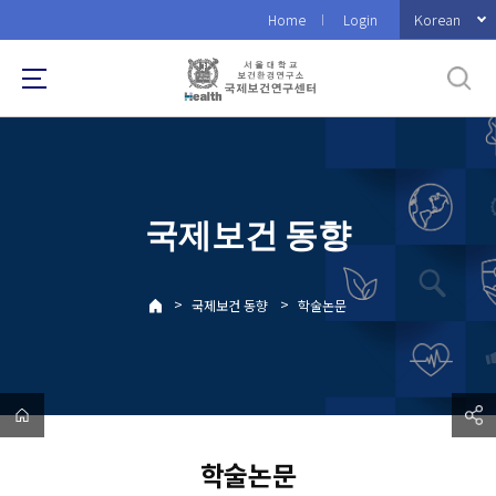
바
Korean
Home
Login
로
가
기
메
뉴
국제보건 동향
>
>
국제보건 동향
학술논문
학술논문