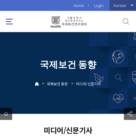
바
Korean
Home
Login
로
가
기
메
뉴
국제보건 동향
>
>
국제보건 동향
미디어/신문기사
미디어/신문기사