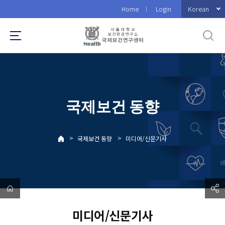
바
Korean
Home
Login
로
가
기
메
뉴
국제보건 동향
>
>
국제보건 동향
미디어/신문기사
미디어/신문기사