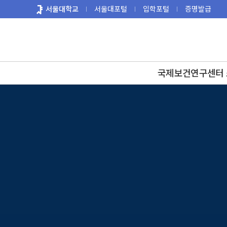
바
서울대학교
서울대포털
입학포털
증명발급
로
가
기
메
뉴
국제보건연구센터 