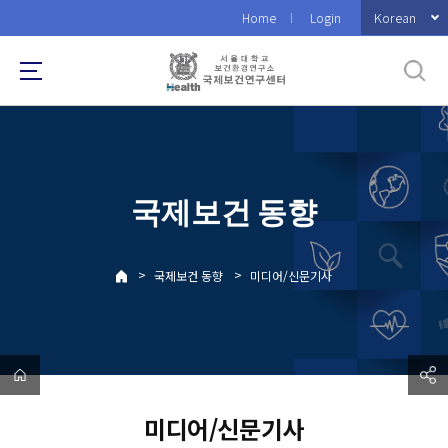
바
Korean
Home
Login
로
가
기
메
뉴
국제보건 동향
>
>
국제보건 동향
미디어/신문기사
미디어/신문기사