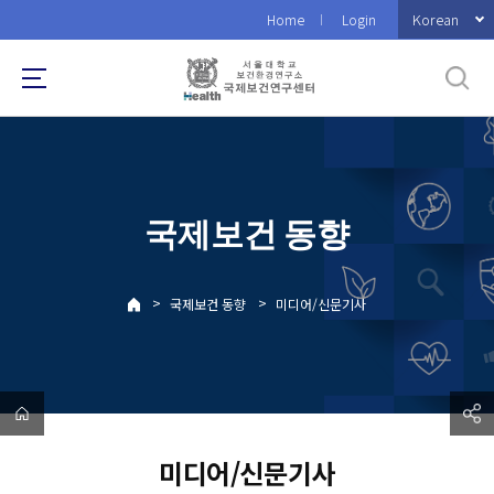
바
Korean
Home
Login
로
가
기
메
뉴
국제보건 동향
>
>
국제보건 동향
미디어/신문기사
미디어/신문기사