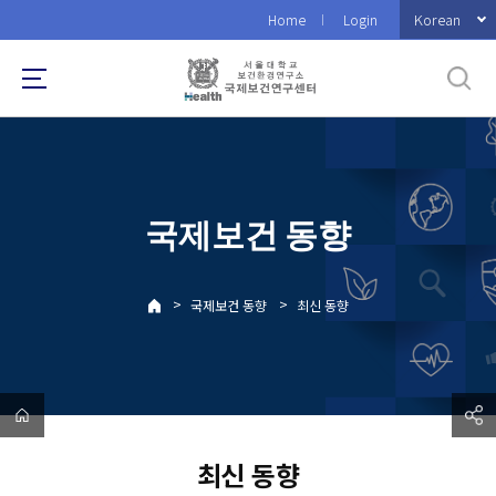
바
Korean
Home
Login
로
가
기
메
뉴
국제보건 동향
>
>
국제보건 동향
최신 동향
최신 동향