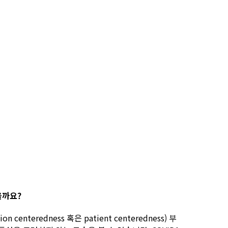
을까요?
redness 혹은 patient centeredness) 부