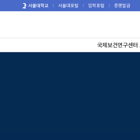
바
서울대학교
서울대포털
입학포털
증명발급
로
가
기
메
뉴
국제보건연구센터 