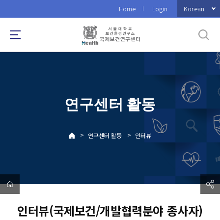
바
Korean
Home
Login
로
가
기
메
뉴
연구센터 활동
>
>
연구센터 활동
인터뷰
인터뷰(국제보건/개발협력분야 종사자)