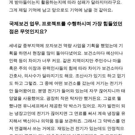
게 받아들이는지 활용하는지에 따라 성패가 달라지더라구요.
.
그게 제일 기억에 남고 앞으로도 기억에 남을 것 같아요
국제보건 업무, 프로젝트를 수행하시며 가장 힘들었던
점은 무엇인지요?
세네갈 중부지역에 모자보건 역량 사업을 기획을 했었는데 기
획을 하면서 현장을 많이 돌아다녔어요. 보건소마다 예산이나
인력 등이 차이가 너무 커요. 같은 지역이지만 주민수나 마을
혹은 주의 이장과 유력인사들의 힘에 따라 차이가 보건소마다
간호사, 의사수가 달라지기도 해요. 조산사가 있기도 하고 없기
도 하고 그렇죠. 그 중에 어떤 보건소를 갔는데 거기는 전기가
안 들어왔어요. 분명 전기가 들어와 있는데 자꾸 끊어지니까 태
양열을 사용했어요. 굉장히 작은 탁자만 했거든요. 그걸로 뭘
했냐면 유니세프에서 제공한 약 박스가 있어요. 자가 발전이 되
는 냉장고인데 전기가 끊어지면 그 연료를 써서 계속 냉장을 유
지해서 백신이나 의약품 등을 보관하죠. 그래서 그 약박스를 먼
저 연결해서 쓰는 거에요. 재밌는건 전기가 있는데도 안정적으