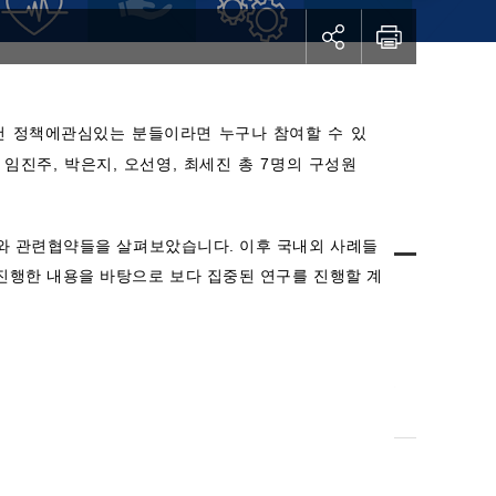
건
정책에
관심있는
분들이라면
누구나
참여할
수
있
,
임진주
,
박은지
,
오선영
,
최세진
총
7
명의
구성원
와
관련
협약들을
살펴보았습니다
.
이후
국내외
사례들
진행한
내용을
바탕으로
보다
집중된
연구를
진행할
계
관리자
2019-08-08
960