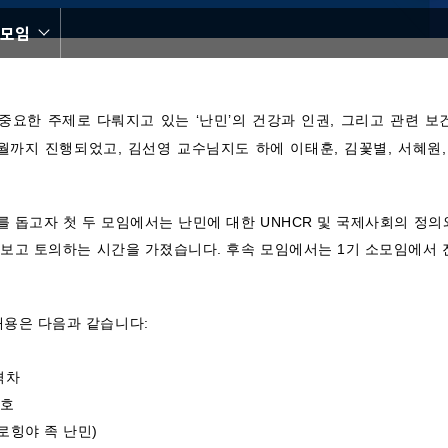
모임
중요한
주제로
다뤄지고
있는
‘
난민
’
의
건강과
인권
,
그리고
관련
보
연구소모임
월까지
진행되었고
,
김선영
교수님
지도
하에
이태훈
,
김꽃별
,
서혜원
를
돕고자
첫
두
모임에서는
난민에
대한
UNHCR
및
국제사회의
정의
아보고
토의하는
시간을
가졌습니다
.
후속
모임에서는
1
기
소모임에서
내용은
다음과
같습니다
:
격차
보호
로힝야
족
난민
)