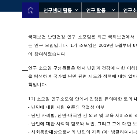
[
난민건강 소모임 1기
활동내용]
연구센터 활동
연구 활동
연구소
국제보건
난민건강
연구
소모임은
최근
국제보건에서
는
연구
모임입니다
. 1
기
소모임은
2019
년
5
월부터
8
이
참여하였습니다
.
연구
소모임
구성원들은
먼저
난민과
건강에
대한
이해
을
탐색하며
국가별
난민
관련
제도와
정책에
대해
알
획입니다
.
국제보건 난민건강 소모임 1기
1
기
소모임
연구소모임
안에서
진행된
유의미한
토의
-
난민에
대한
지원
수준의
적절성
여부
-
난민
자격별
,
난민
-
내국인
간
의료
및
교육
서비스의
-
난민에
대한
사회적
혐오와
낙인
,
그리고
그에
대한
-
사회통합대상으로서의
난민의
지위
(
예
:
방글라데시
–