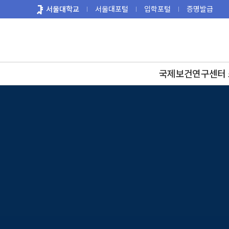
바
서울대학교
서울대포털
입학포털
증명발급
로
가
기
메
뉴
국제보건연구센터 